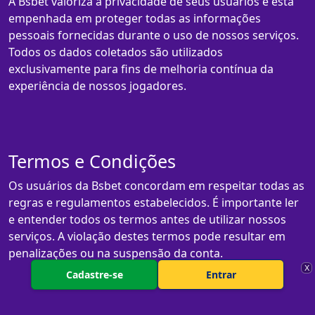
A Bsbet valoriza a privacidade de seus usuários e está
empenhada em proteger todas as informações
pessoais fornecidas durante o uso de nossos serviços.
Todos os dados coletados são utilizados
exclusivamente para fins de melhoria contínua da
experiência de nossos jogadores.
Termos e Condições
Os usuários da Bsbet concordam em respeitar todas as
regras e regulamentos estabelecidos. É importante ler
e entender todos os termos antes de utilizar nossos
serviços. A violação destes termos pode resultar em
penalizações ou na suspensão da conta.
X
Cadastre-se
Entrar