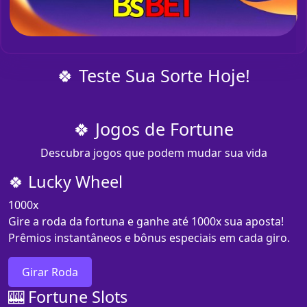
🍀 Teste Sua Sorte Hoje!
🍀 Jogos de Fortune
Descubra jogos que podem mudar sua vida
🍀 Lucky Wheel
1000x
Gire a roda da fortuna e ganhe até 1000x sua aposta!
Prêmios instantâneos e bônus especiais em cada giro.
Girar Roda
🎰 Fortune Slots