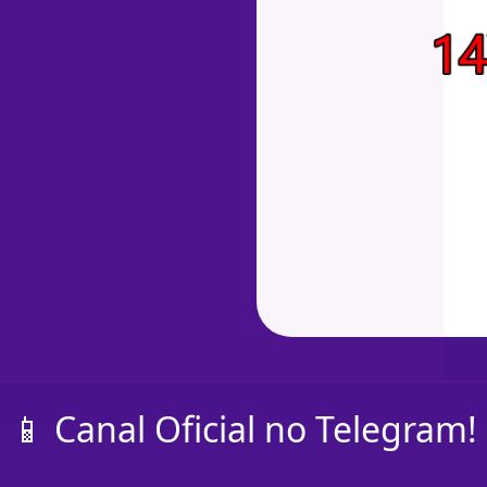
📱 Canal Oficial no Telegram!