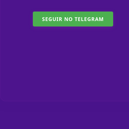
SEGUIR NO TELEGRAM