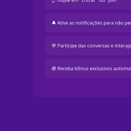
👆 Toque em "Entrar" ou "Join"
🔔 Ative as notificações para não p
💬 Participe das conversas e interaj
🎁 Receba bônus exclusivos autom