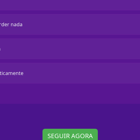
erder nada
a
aticamente
SEGUIR AGORA