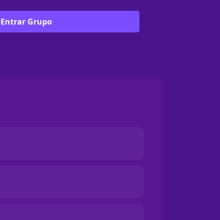
Entrar Grupo