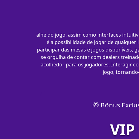
alhe do jogo, assim como interfaces intuit
é a possibilidade de jogar de qualquer
participar das mesas e jogos disponíveis, 
se orgulha de contar com dealers treina
acolhedor para os jogadores. Interagir co
jogo, tornando
🎁 Bônus Exclu
VIP