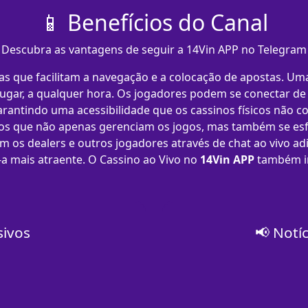
📱 Benefícios do Canal
Descubra as vantagens de seguir a 14Vin APP no Telegram
ivas que facilitam a navegação e a colocação de apostas. U
 lugar, a qualquer hora. Os jogadores podem se conectar de
garantindo uma acessibilidade que os cassinos físicos não 
dos que não apenas gerenciam os jogos, mas também se es
m os dealers e outros jogadores através de chat ao vivo a
-a mais atraente. O Cassino ao Vivo no
14Vin APP
também i
sivos
📢 Notí