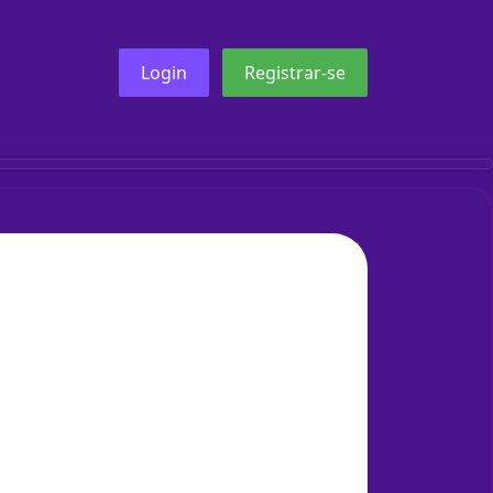
Login
Registrar-se