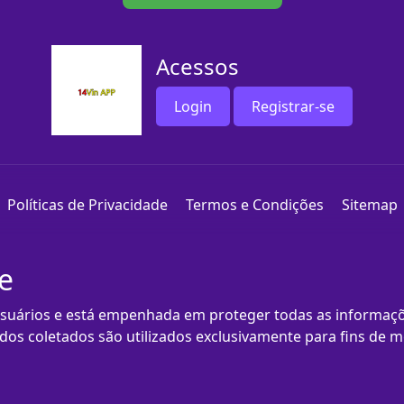
Acessos
Login
Registrar-se
Políticas de Privacidade
Termos e Condições
Sitemap
de
 usuários e está empenhada em proteger todas as informaç
os coletados são utilizados exclusivamente para fins de m