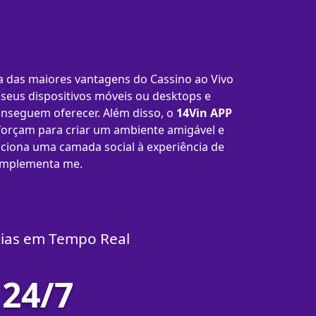
ma das maiores vantagens do Cassino ao Vivo
 seus dispositivos móveis ou desktops e
conseguem oferecer. Além disso, o
14Vin APP
forçam para criar um ambiente amigável e
diciona uma camada social à experiência de
mplementa me.
cias em Tempo Real
24/7