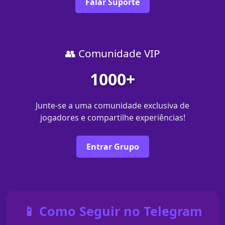
Falar Suporte
👥 Comunidade VIP
1000+
Junte-se a uma comunidade exclusiva de
jogadores e compartilhe experiências!
Entrar Grupo
📱 Como Seguir no Telegram