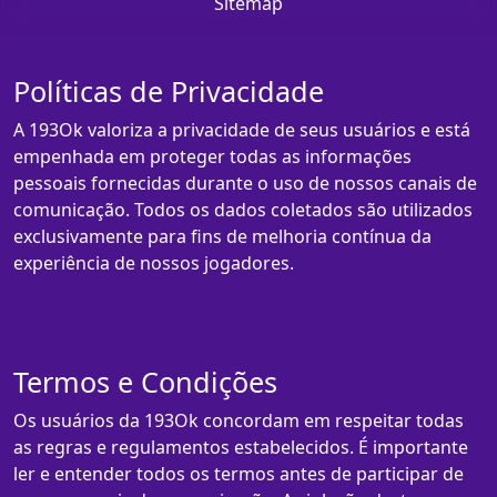
Sitemap
Políticas de Privacidade
A 193Ok valoriza a privacidade de seus usuários e está
empenhada em proteger todas as informações
pessoais fornecidas durante o uso de nossos canais de
comunicação. Todos os dados coletados são utilizados
exclusivamente para fins de melhoria contínua da
experiência de nossos jogadores.
Termos e Condições
Os usuários da 193Ok concordam em respeitar todas
as regras e regulamentos estabelecidos. É importante
ler e entender todos os termos antes de participar de