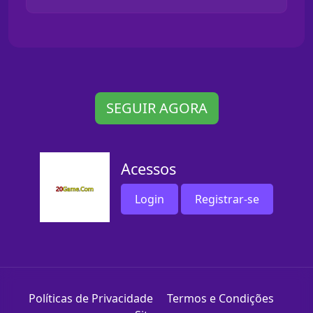
SEGUIR AGORA
Acessos
Login
Registrar-se
Políticas de Privacidade
Termos e Condições