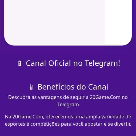
📱 Canal Oficial no Telegram!
📱 Benefícios do Canal
Descubra as vantagens de seguir a 20Game.Com no
Telegram
Na 20Game.Com, oferecemos uma ampla variedade de
esportes e competições para você apostar e se divertir.