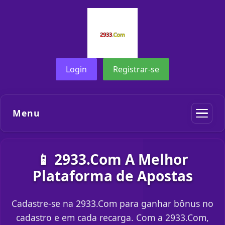
Login
Registrar-se
Menu
📱 2933.Com A Melhor
Plataforma de Apostas
Cadastre-se na 2933.Com para ganhar bônus no
cadastro e em cada recarga. Com a 2933.Com,