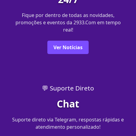
Fique por dentro de todas as novidades,
promoções e eventos da 2933.Com em tempo
real!
Ver Notícias
💬 Suporte Direto
Chat
Suporte direto via Telegram, respostas rápidas e
atendimento personalizado!