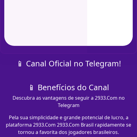
📱 Canal Oficial no Telegram!
📱 Benefícios do Canal
Descubra as vantagens de seguir a 2933.Com no
Telegram
Pela sua simplicidade e grande potencial de lucro, a
plataforma 2933.Com 2933.Com Brasil rapidamente se
tornou a favorita dos jogadores brasileiros.