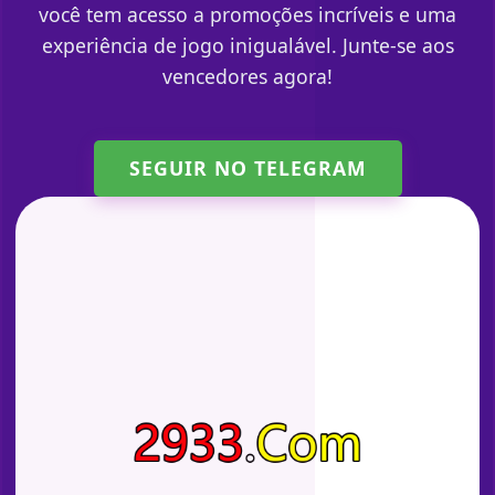
você tem acesso a promoções incríveis e uma
experiência de jogo inigualável. Junte-se aos
vencedores agora!
SEGUIR NO TELEGRAM