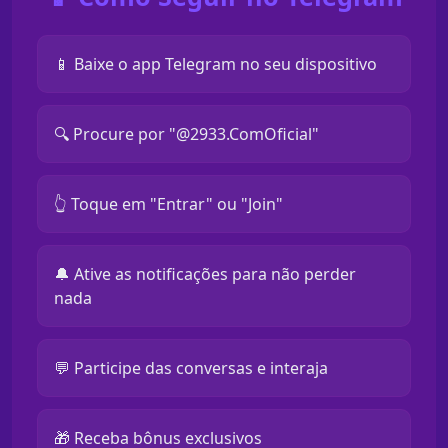
📱 Baixe o app Telegram no seu dispositivo
🔍 Procure por "@2933.ComOficial"
👆 Toque em "Entrar" ou "Join"
🔔 Ative as notificações para não perder
nada
💬 Participe das conversas e interaja
🎁 Receba bônus exclusivos