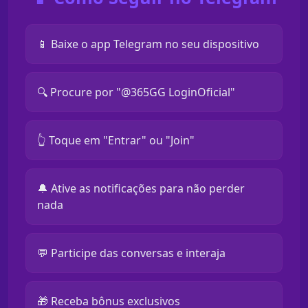
📱 Baixe o app Telegram no seu dispositivo
🔍 Procure por "@365GG LoginOficial"
👆 Toque em "Entrar" ou "Join"
🔔 Ative as notificações para não perder
nada
💬 Participe das conversas e interaja
🎁 Receba bônus exclusivos