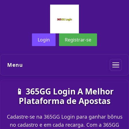
Login
Registrar-se
Menu
📱 365GG Login A Melhor
Plataforma de Apostas
Cadastre-se na 365GG Login para ganhar bônus
no cadastro e em cada recarga. Com a 365GG