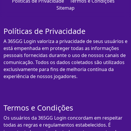
Políticas de Privacidade
Termos e Condições
Sitemap
Políticas de Privacidade
A 365GG Login valoriza a privacidade de seus usuários e
está empenhada em proteger todas as informações
pessoais fornecidas durante o uso de nossos canais de
comunicação. Todos os dados coletados são utilizados
exclusivamente para fins de melhoria contínua da
experiência de nossos jogadores.
Termos e Condições
Os usuários da 365GG Login concordam em respeitar
todas as regras e regulamentos estabelecidos. É