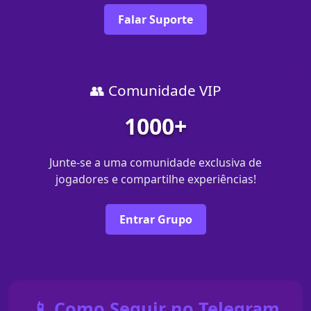
Falar Suporte
👥 Comunidade VIP
1000+
Junte-se a uma comunidade exclusiva de
jogadores e compartilhe experiências!
Entrar Grupo
📱 Como Seguir no Telegram