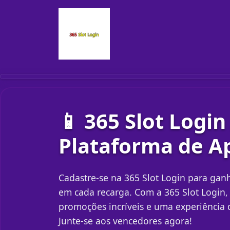
📱 365 Slot Logi
Plataforma de A
Cadastre-se na 365 Slot Login para gan
em cada recarga. Com a 365 Slot Login,
promoções incríveis e uma experiência d
Junte-se aos vencedores agora!