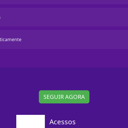
a
aticamente
SEGUIR AGORA
Acessos