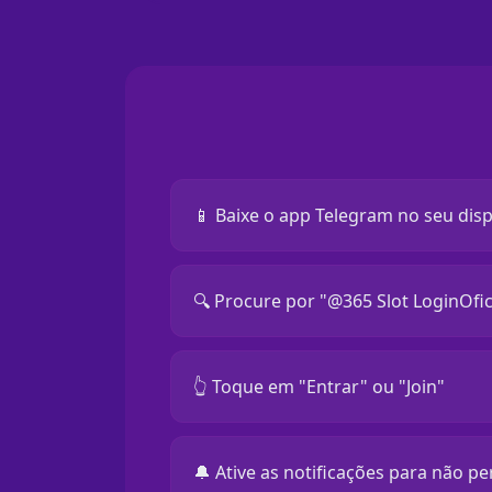
📱 Baixe o app Telegram no seu disp
🔍 Procure por "@365 Slot LoginOfic
👆 Toque em "Entrar" ou "Join"
🔔 Ative as notificações para não p