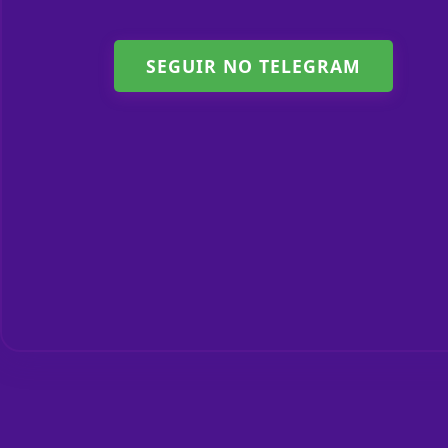
SEGUIR NO TELEGRAM