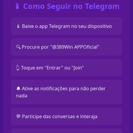
📱 Como Seguir no Telegram
📱 Baixe o app Telegram no seu dispositivo
🔍 Procure por "@389Win APPOficial"
👆 Toque em "Entrar" ou "Join"
🔔 Ative as notificações para não perder
nada
💬 Participe das conversas e interaja