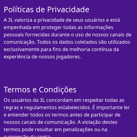
Políticas de Privacidade
A 3L valoriza a privacidade de seus usuários e está
empenhada em proteger todas as informações
pessoais fornecidas durante o uso de nossos canais de
comunicação. Todos os dados coletados são utilizados
exclusivamente para fins de melhoria contínua da
experiência de nossos jogadores.
Termos e Condições
Os usuários da 3L concordam em respeitar todas as
regras e regulamentos estabelecidos. É importante ler
e entender todos os termos antes de participar de
nossos canais de comunicação. A violação destes
termos pode resultar em penalizações ou na
suspensão da conta.