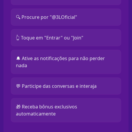
🔍 Procure por "@3LOficial"
👆 Toque em "Entrar" ou "Join"
🔔 Ative as notificações para não perder
nada
💬 Participe das conversas e interaja
🎁 Receba bônus exclusivos
automaticamente