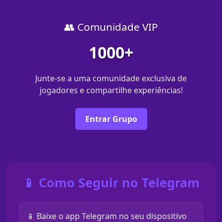
👥 Comunidade VIP
1000+
Junte-se a uma comunidade exclusiva de
jogadores e compartilhe experiências!
Entrar Grupo
📱 Como Seguir no Telegram
📱 Baixe o app Telegram no seu dispositivo