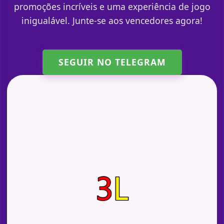
promoções incríveis e uma experiência de jogo
inigualável. Junte-se aos vencedores agora!
SEGUIR NO TELEGRAM