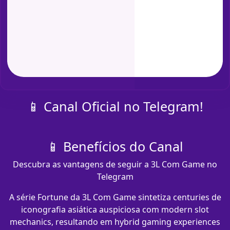
📱 Canal Oficial no Telegram!
📱 Benefícios do Canal
Descubra as vantagens de seguir a 3L Com Game no
Telegram
A série Fortune da 3L Com Game sintetiza centuries de
iconografia asiática auspiciosa com modern slot
mechanics, resultando em hybrid gaming experiences