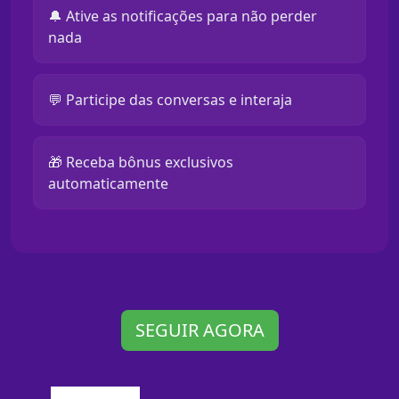
🔔 Ative as notificações para não perder
nada
💬 Participe das conversas e interaja
🎁 Receba bônus exclusivos
automaticamente
SEGUIR AGORA