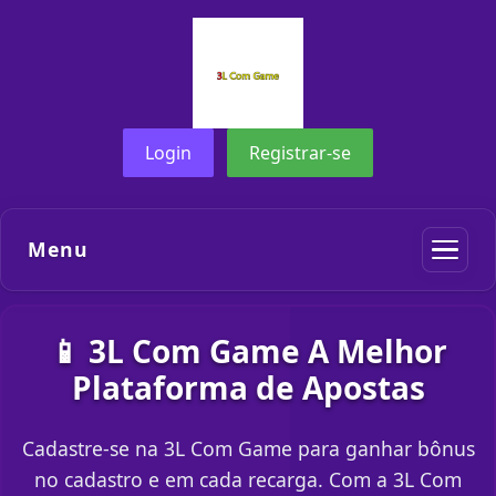
Login
Registrar-se
Menu
📱 3L Com Game A Melhor
Plataforma de Apostas
Cadastre-se na 3L Com Game para ganhar bônus
no cadastro e em cada recarga. Com a 3L Com