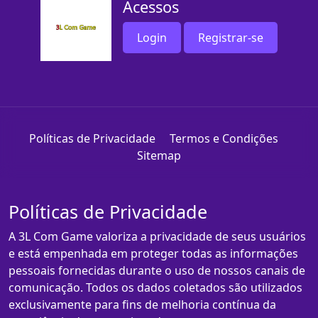
Acessos
Login
Registrar-se
Políticas de Privacidade
Termos e Condições
Sitemap
Políticas de Privacidade
A 3L Com Game valoriza a privacidade de seus usuários
e está empenhada em proteger todas as informações
pessoais fornecidas durante o uso de nossos canais de
comunicação. Todos os dados coletados são utilizados
exclusivamente para fins de melhoria contínua da