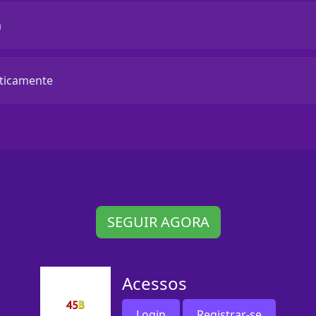
a
aticamente
SEGUIR AGORA
Acessos
Login
Registrar-se