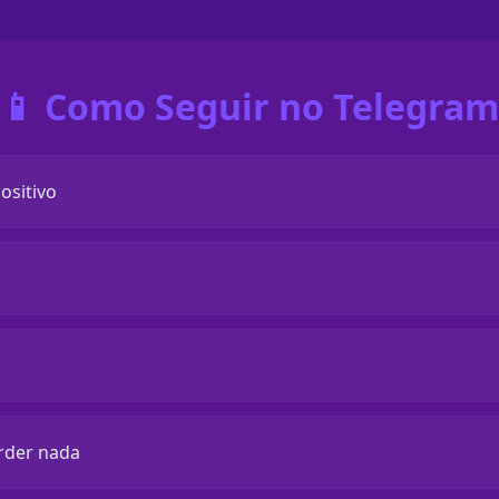
📱 Como Seguir no Telegram
ositivo
erder nada