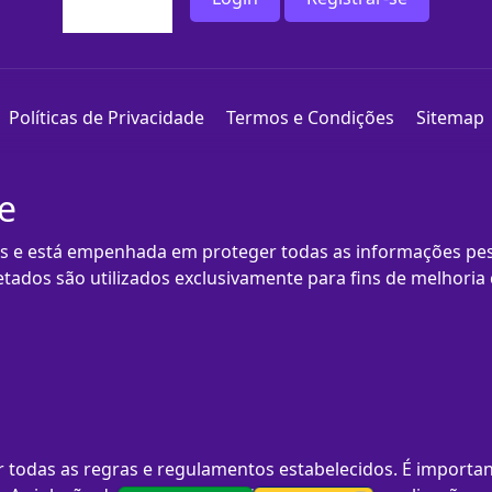
Políticas de Privacidade
Termos e Condições
Sitemap
de
ios e está empenhada em proteger todas as informações pe
tados são utilizados exclusivamente para fins de melhoria
todas as regras e regulamentos estabelecidos. É importan