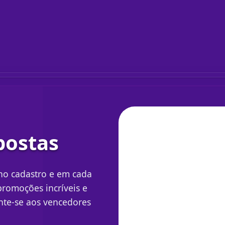
postas
no cadastro e em cada
promoções incríveis e
unte-se aos vencedores