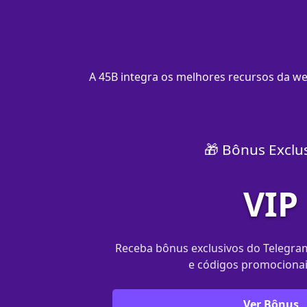
A 45B integra os melhores recursos da web
🎁 Bônus Exclu
VIP
Receba bônus exclusivos do Telegra
e códigos promocionai
Ver Bônus