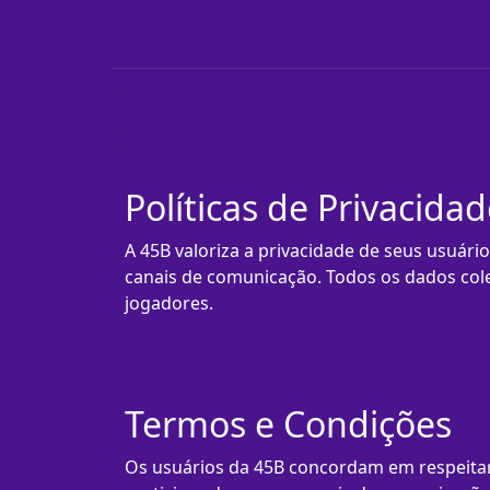
Políticas de Privacida
A 45B valoriza a privacidade de seus usuár
canais de comunicação. Todos os dados cole
jogadores.
Termos e Condições
Os usuários da 45B concordam em respeitar 