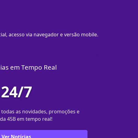
ial, acesso via navegador e versão mobile.
cias em Tempo Real
24/7
e todas as novidades, promoções e
 da 45B em tempo real!
Ver Notícias