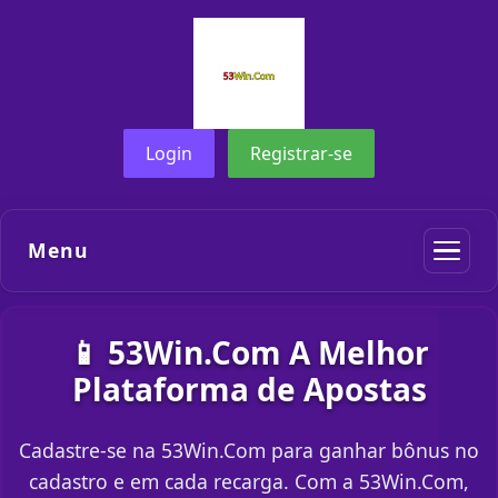
Login
Registrar-se
Menu
📱 53Win.Com A Melhor
Plataforma de Apostas
Cadastre-se na 53Win.Com para ganhar bônus no
cadastro e em cada recarga. Com a 53Win.Com,