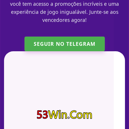
você tem acesso a promoções incríveis e uma
experiência de jogo inigualável. Junte-se aos
vencedores agora!
SEGUIR NO TELEGRAM