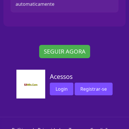
automaticamente
SEGUIR AGORA
Acessos
Login
Registrar-se