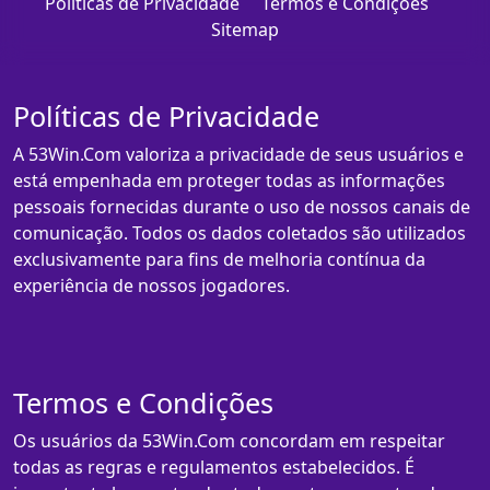
Políticas de Privacidade
Termos e Condições
Sitemap
Políticas de Privacidade
A 53Win.Com valoriza a privacidade de seus usuários e
está empenhada em proteger todas as informações
pessoais fornecidas durante o uso de nossos canais de
comunicação. Todos os dados coletados são utilizados
exclusivamente para fins de melhoria contínua da
experiência de nossos jogadores.
Termos e Condições
Os usuários da 53Win.Com concordam em respeitar
todas as regras e regulamentos estabelecidos. É