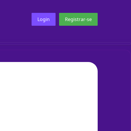
Login
Registrar-se