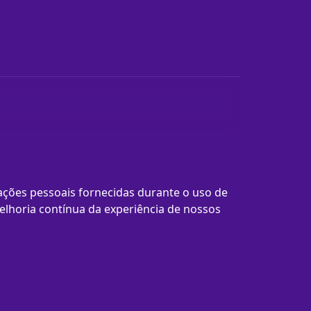
ações pessoais fornecidas durante o uso de
elhoria contínua da experiência de nossos