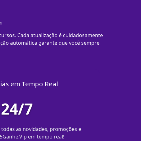
m
cursos. Cada atualização é cuidadosamente
zação automática garante que você sempre
cias em Tempo Real
24/7
e todas as novidades, promoções e
55Ganhe.Vip em tempo real!