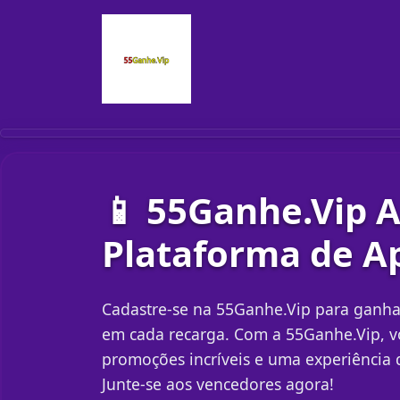
📱 55Ganhe.Vip 
Plataforma de A
Cadastre-se na 55Ganhe.Vip para ganha
em cada recarga. Com a 55Ganhe.Vip, v
promoções incríveis e uma experiência d
Junte-se aos vencedores agora!