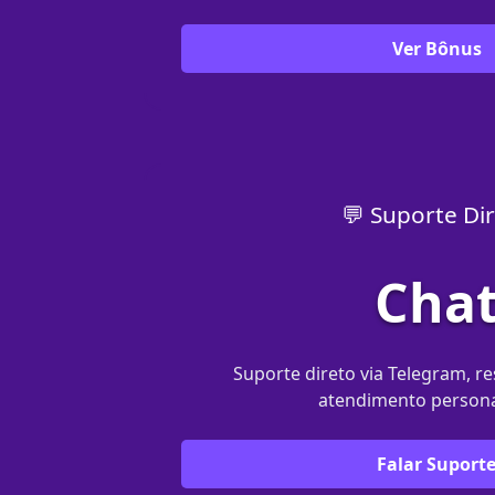
Ver Bônus
💬 Suporte Di
Cha
Suporte direto via Telegram, r
atendimento persona
Falar Suport