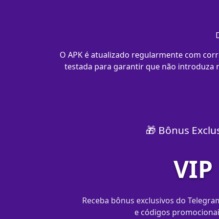
O APK é atualizado regularmente com corr
testada para garantir que não introduza
🎁 Bônus Exclu
VIP
Receba bônus exclusivos do Telegra
e códigos promocionai