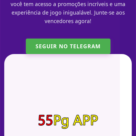
você tem acesso a promoções incríveis e uma
experiência de jogo inigualável. Junte-se aos
vencedores agora!
SEGUIR NO TELEGRAM