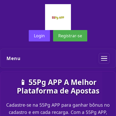
Login
Registrar-se
Menu
📱 55Pg APP A Melhor
Plataforma de Apostas
Cadastre-se na 55Pg APP para ganhar bônus no
cadastro e em cada recarga. Com a 55Pg APP,