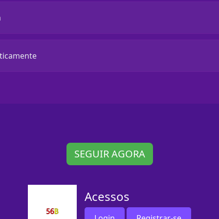
a
aticamente
SEGUIR AGORA
Acessos
Login
Registrar-se