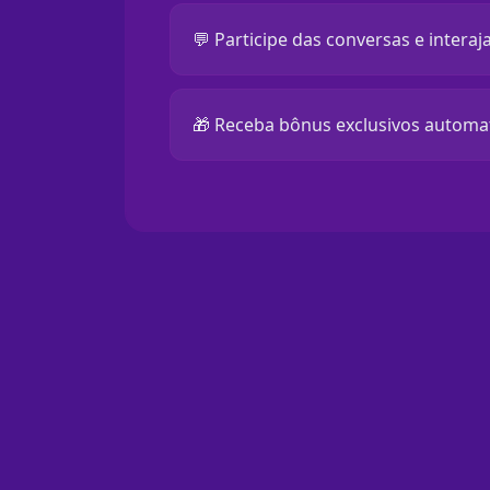
💬 Participe das conversas e interaj
🎁 Receba bônus exclusivos autom