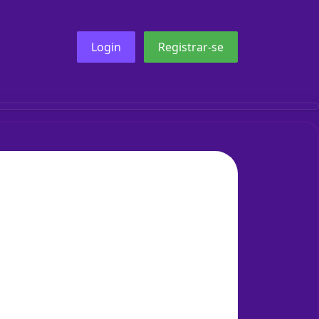
Login
Registrar-se