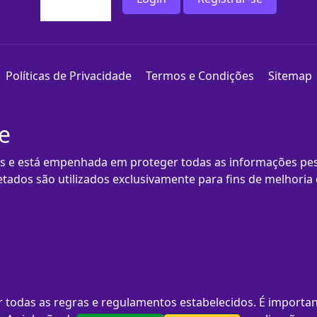
Políticas de Privacidade
Termos e Condições
Sitemap
de
ios e está empenhada em proteger todas as informações pe
tados são utilizados exclusivamente para fins de melhoria
todas as regras e regulamentos estabelecidos. É importan