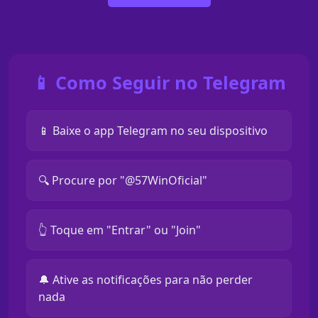
📱 Como Seguir no Telegram
📱 Baixe o app Telegram no seu dispositivo
🔍 Procure por "@57WinOficial"
👆 Toque em "Entrar" ou "Join"
🔔 Ative as notificações para não perder
nada