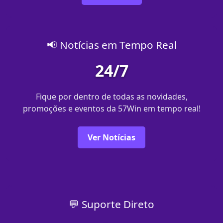
📢 Notícias em Tempo Real
24/7
Fique por dentro de todas as novidades,
promoções e eventos da 57Win em tempo real!
Ver Notícias
💬 Suporte Direto