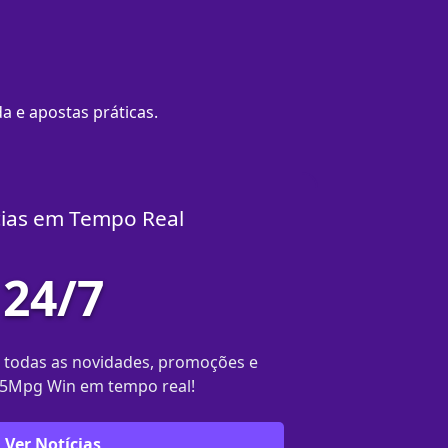
 e apostas práticas.
cias em Tempo Real
24/7
e todas as novidades, promoções e
 5Mpg Win em tempo real!
Ver Notícias