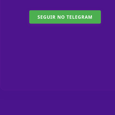
SEGUIR NO TELEGRAM