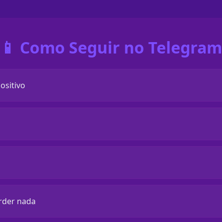
📱 Como Seguir no Telegram
ositivo
erder nada