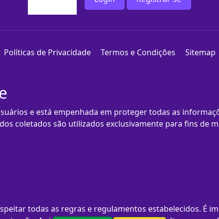
Políticas de Privacidade
Termos e Condições
Sitemap
de
 usuários e está empenhada em proteger todas as informaçõ
os coletados são utilizados exclusivamente para fins de m
eitar todas as regras e regulamentos estabelecidos. É im