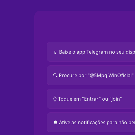
📱 Baixe o app Telegram no seu disp
🔍 Procure por "@5Mpg WinOficial"
👆 Toque em "Entrar" ou "Join"
🔔 Ative as notificações para não p