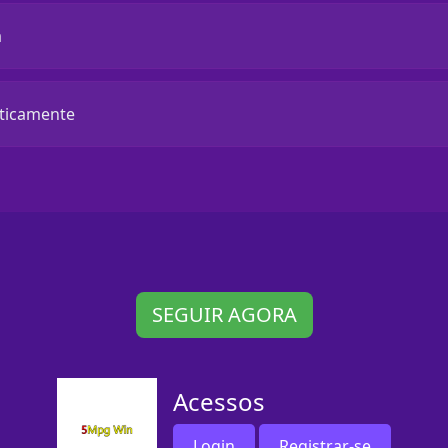
a
aticamente
SEGUIR AGORA
Acessos
Login
Registrar-se