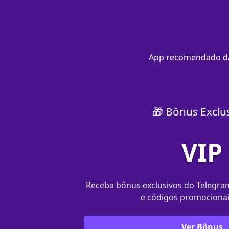
App recomendado da 
🎁 Bônus Exclu
VIP
Receba bônus exclusivos do Telegra
e códigos promocionai
Ver Bônus