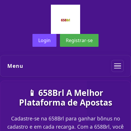
Login
Registrar-se
Menu
📱 658Brl A Melhor
Plataforma de Apostas
Cadastre-se na 658Brl para ganhar bônus no
cadastro e em cada recarga. Com a 658Brl, você