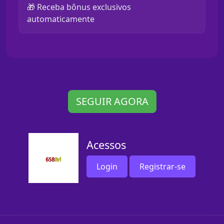
🎁 Receba bônus exclusivos
automaticamente
SEGUIR AGORA
Acessos
Login
Registrar-se