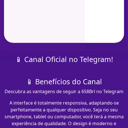
📱 Canal Oficial no Telegram!
📱 Benefícios do Canal
Descubra as vantagens de seguir a 658Brl no Telegram
A interface é totalmente responsiva, adaptando-se
perfeitamente a qualquer dispositivo. Seja no seu
smartphone, tablet ou computador, você terá a mesma
experiência de qualidade. O design é moderno e