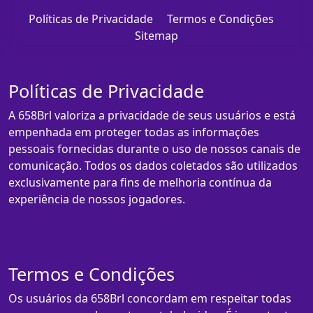
Políticas de Privacidade
Termos e Condições
Sitemap
Políticas de Privacidade
A 658Brl valoriza a privacidade de seus usuários e está
empenhada em proteger todas as informações
pessoais fornecidas durante o uso de nossos canais de
comunicação. Todos os dados coletados são utilizados
exclusivamente para fins de melhoria contínua da
experiência de nossos jogadores.
Termos e Condições
Os usuários da 658Brl concordam em respeitar todas