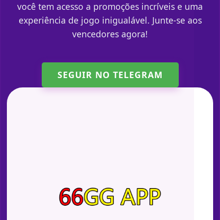
você tem acesso a promoções incríveis e uma
experiência de jogo inigualável. Junte-se aos
vencedores agora!
SEGUIR NO TELEGRAM