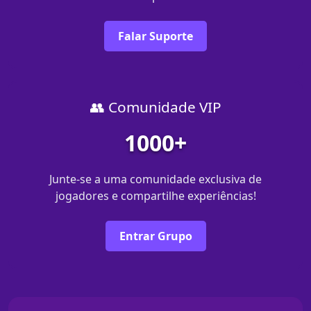
Falar Suporte
👥 Comunidade VIP
1000+
Junte-se a uma comunidade exclusiva de
jogadores e compartilhe experiências!
Entrar Grupo