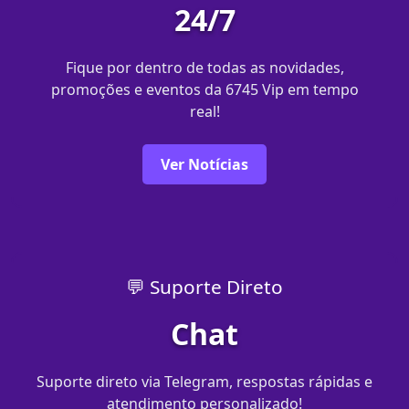
24/7
Fique por dentro de todas as novidades,
promoções e eventos da 6745 Vip em tempo
real!
Ver Notícias
💬 Suporte Direto
Chat
Suporte direto via Telegram, respostas rápidas e
atendimento personalizado!