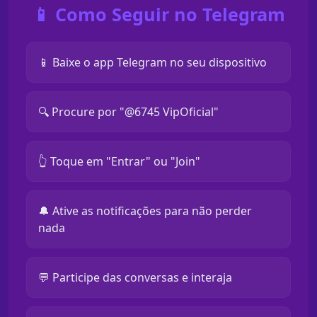
📱 Como Seguir no Telegram
📱 Baixe o app Telegram no seu dispositivo
🔍 Procure por "@6745 VipOficial"
👆 Toque em "Entrar" ou "Join"
🔔 Ative as notificações para não perder
nada
💬 Participe das conversas e interaja