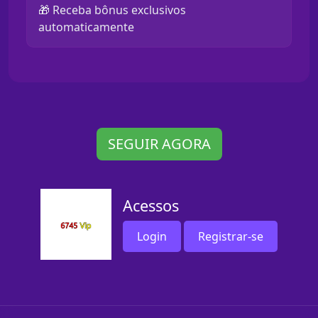
🎁 Receba bônus exclusivos
automaticamente
SEGUIR AGORA
Acessos
Login
Registrar-se