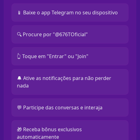
📱 Baixe o app Telegram no seu dispositivo
🔍 Procure por "@676TOficial"
👆 Toque em "Entrar" ou "Join"
🔔 Ative as notificações para não perder
nada
💬 Participe das conversas e interaja
🎁 Receba bônus exclusivos
automaticamente