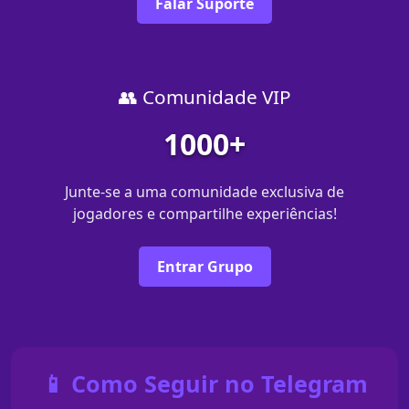
Falar Suporte
👥 Comunidade VIP
1000+
Junte-se a uma comunidade exclusiva de
jogadores e compartilhe experiências!
Entrar Grupo
📱 Como Seguir no Telegram