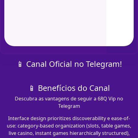
📱 Canal Oficial no Telegram!
📱 Benefícios do Canal
Descubra as vantagens de seguir a 68Q Vip no
Telegram
Interface design prioritizes discoverability e ease-of-
use: category-based organization (slots, table games,
live casino, instant games hierarchically structured),