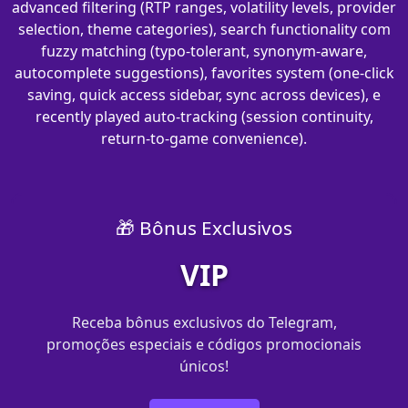
advanced filtering (RTP ranges, volatility levels, provider
selection, theme categories), search functionality com
fuzzy matching (typo-tolerant, synonym-aware,
autocomplete suggestions), favorites system (one-click
saving, quick access sidebar, sync across devices), e
recently played auto-tracking (session continuity,
return-to-game convenience).
🎁 Bônus Exclusivos
VIP
Receba bônus exclusivos do Telegram,
promoções especiais e códigos promocionais
únicos!