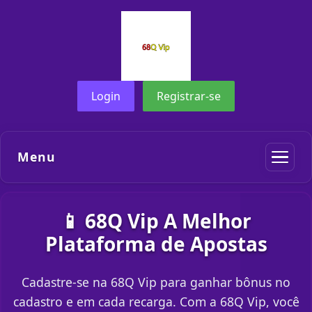
Login
Registrar-se
Menu
📱 68Q Vip A Melhor
Plataforma de Apostas
Cadastre-se na 68Q Vip para ganhar bônus no
cadastro e em cada recarga. Com a 68Q Vip, você