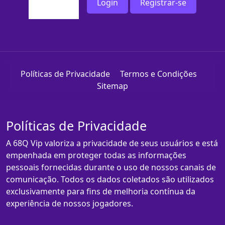
Login
Registrar-se
Políticas de Privacidade
Termos e Condições
Sitemap
Políticas de Privacidade
A 68Q Vip valoriza a privacidade de seus usuários e está
empenhada em proteger todas as informações
pessoais fornecidas durante o uso de nossos canais de
comunicação. Todos os dados coletados são utilizados
exclusivamente para fins de melhoria contínua da
experiência de nossos jogadores.