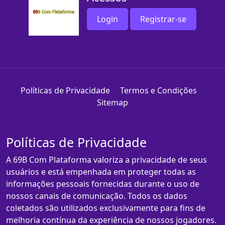
Login
Registrar-se
Políticas de Privacidade
Termos e Condições
Sitemap
Políticas de Privacidade
A 69B Com Plataforma valoriza a privacidade de seus
usuários e está empenhada em proteger todas as
informações pessoais fornecidas durante o uso de
nossos canais de comunicação. Todos os dados
coletados são utilizados exclusivamente para fins de
melhoria contínua da experiência de nossos jogadores.