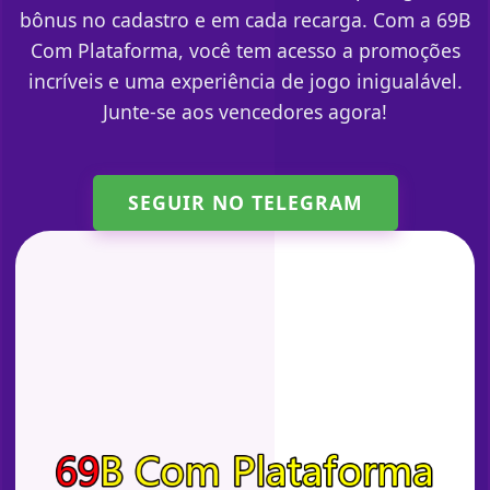
bônus no cadastro e em cada recarga. Com a 69B
Com Plataforma, você tem acesso a promoções
incríveis e uma experiência de jogo inigualável.
Junte-se aos vencedores agora!
SEGUIR NO TELEGRAM