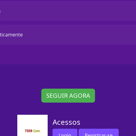
a
aticamente
SEGUIR AGORA
Acessos
Login
Registrar-se