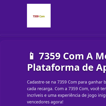
📱 7359 Com A M
Plataforma de A
Cadastre-se na 7359 Com para ganhar 
cada recarga. Com a 7359 Com, você t
incríveis e uma experiência de jogo inig
vencedores agora!