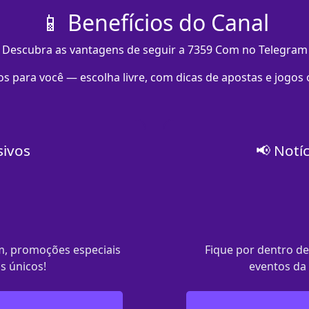
📱 Benefícios do Canal
Descubra as vantagens de seguir a 7359 Com no Telegram
s para você — escolha livre, com dicas de apostas e jogos o
sivos
📢 Notí
m, promoções especiais
Fique por dentro d
s únicos!
eventos da