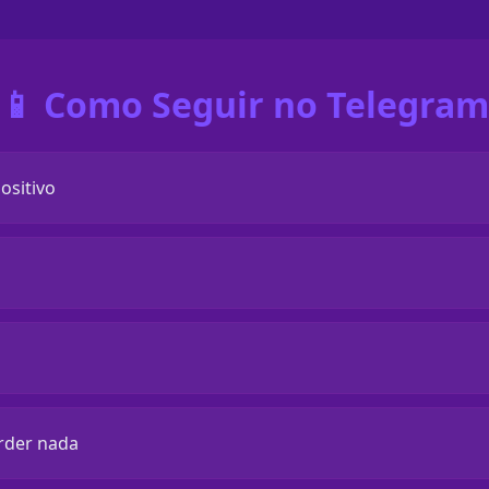
📱 Como Seguir no Telegram
ositivo
erder nada