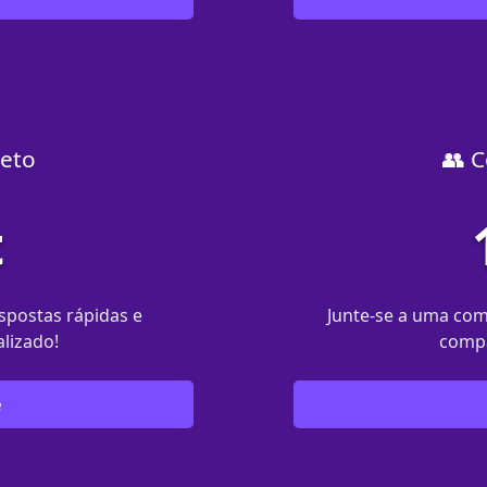
reto
👥 
t
espostas rápidas e
Junte-se a uma com
lizado!
compa
e