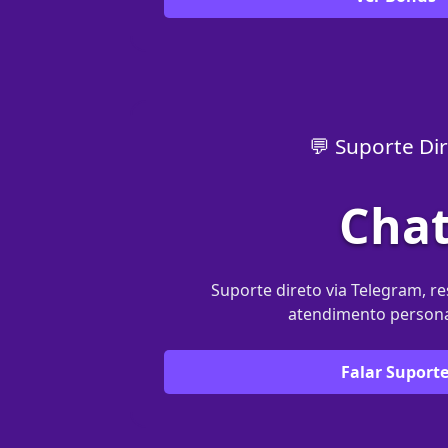
💬 Suporte Di
Cha
Suporte direto via Telegram, r
atendimento persona
Falar Suport