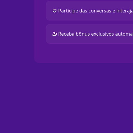
💬 Participe das conversas e interaj
🎁 Receba bônus exclusivos autom