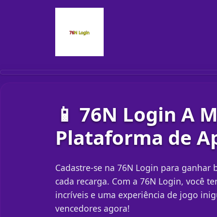
📱 76N Login A 
Plataforma de A
Cadastre-se na 76N Login para ganhar 
cada recarga. Com a 76N Login, você t
incríveis e uma experiência de jogo inig
vencedores agora!