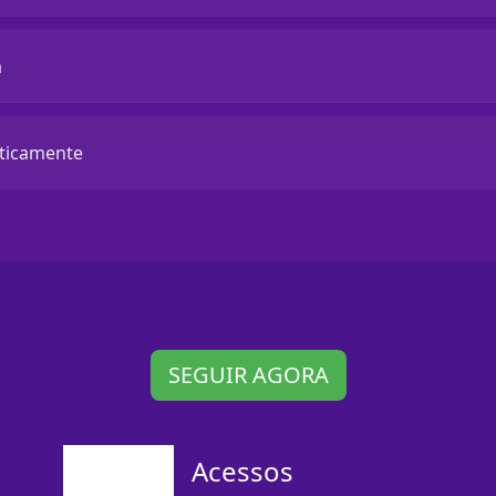
a
aticamente
SEGUIR AGORA
Acessos