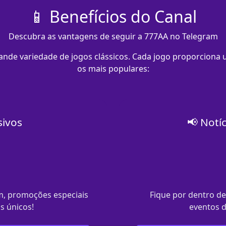
📱 Benefícios do Canal
Descubra as vantagens de seguir a 777AA no Telegram
nde variedade de jogos clássicos. Cada jogo proporciona uma
os mais populares:
sivos
📢 Notí
m, promoções especiais
Fique por dentro d
s únicos!
eventos d