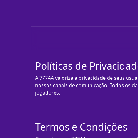
Políticas de Privacida
A 777AA valoriza a privacidade de seus usu
nossos canais de comunicação. Todos os dad
jogadores.
Termos e Condições