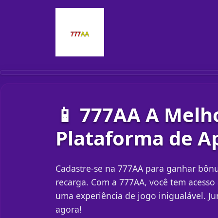
📱 777AA A Melh
Plataforma de A
Cadastre-se na 777AA para ganhar bônu
recarga. Com a 777AA, você tem acesso 
uma experiência de jogo inigualável. J
agora!