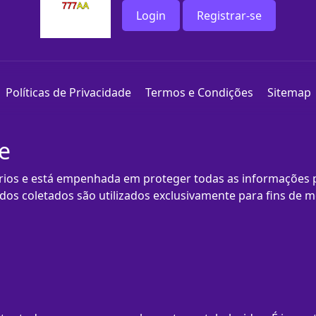
Login
Registrar-se
Políticas de Privacidade
Termos e Condições
Sitemap
de
ários e está empenhada em proteger todas as informações 
os coletados são utilizados exclusivamente para fins de m