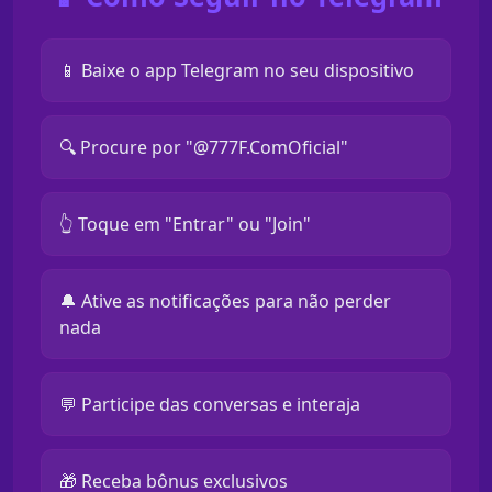
📱 Baixe o app Telegram no seu dispositivo
🔍 Procure por "@777F.ComOficial"
👆 Toque em "Entrar" ou "Join"
🔔 Ative as notificações para não perder
nada
💬 Participe das conversas e interaja
🎁 Receba bônus exclusivos