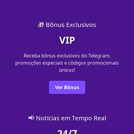
🎁 Bônus Exclusivos
VIP
Receba bônus exclusivos do Telegram,
promoções especiais e códigos promocionais
únicos!
Ver Bônus
📢 Notícias em Tempo Real
24/7