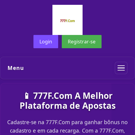
Login
Registrar-se
Menu
📱 777F.Com A Melhor
Plataforma de Apostas
Cadastre-se na 777F.Com para ganhar bônus no
cadastro e em cada recarga. Com a 777F.Com,