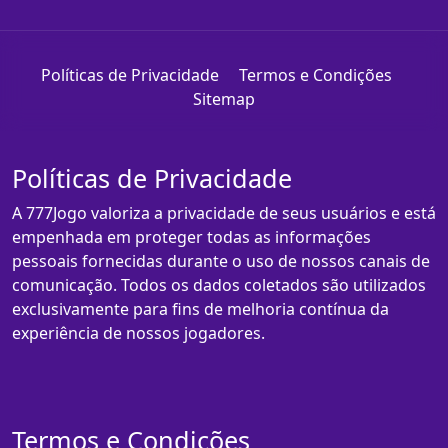
Políticas de Privacidade
Termos e Condições
Sitemap
Políticas de Privacidade
A 777Jogo valoriza a privacidade de seus usuários e está
empenhada em proteger todas as informações
pessoais fornecidas durante o uso de nossos canais de
comunicação. Todos os dados coletados são utilizados
exclusivamente para fins de melhoria contínua da
experiência de nossos jogadores.
Termos e Condições