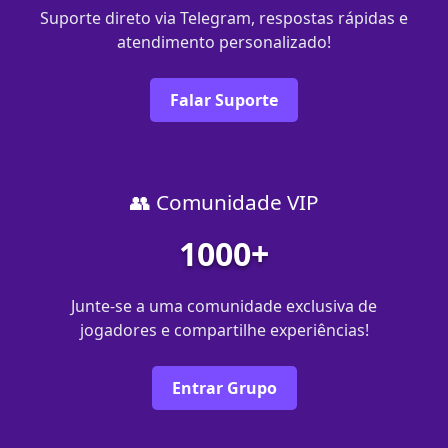
Suporte direto via Telegram, respostas rápidas e
atendimento personalizado!
Falar Suporte
👥 Comunidade VIP
1000+
Junte-se a uma comunidade exclusiva de
jogadores e compartilhe experiências!
Entrar Grupo