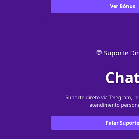
Ver Bônus
💬 Suporte Di
Cha
Suporte direto via Telegram, r
atendimento persona
Falar Suport