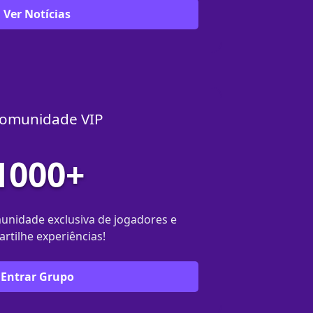
Ver Notícias
Comunidade VIP
1000+
unidade exclusiva de jogadores e
rtilhe experiências!
Entrar Grupo