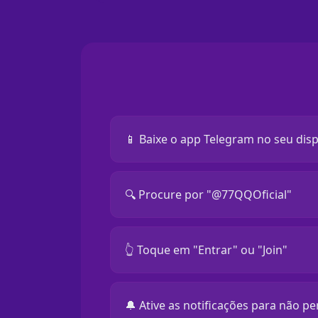
📱 Baixe o app Telegram no seu disp
🔍 Procure por "@77QQOficial"
👆 Toque em "Entrar" ou "Join"
🔔 Ative as notificações para não p