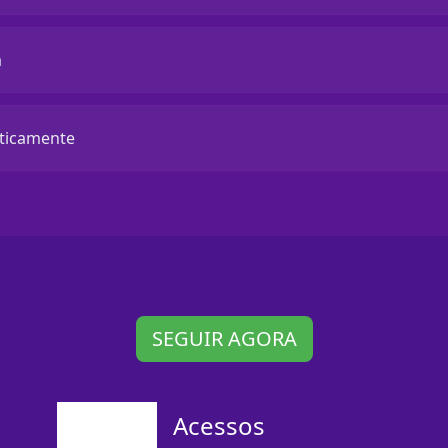
a
aticamente
SEGUIR AGORA
Acessos