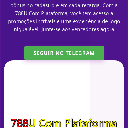
bônus no cadastro e em cada recarga. Com a
788U Com Plataforma, você tem acesso a
promoções incríveis e uma experiência de jogo
inigualável. Junte-se aos vencedores agora!
SEGUIR NO TELEGRAM