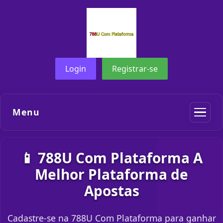
Login
Registrar-se
Menu
📱 788U Com Plataforma A
Melhor Plataforma de
Apostas
Cadastre-se na 788U Com Plataforma para ganhar