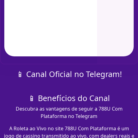
📱 Canal Oficial no Telegram!
📱 Benefícios do Canal
Descubra as vantagens de seguir a 788U Com
Plataforma no Telegram
A Roleta ao Vivo no site 788U Com Plataforma é um
jogo de cassino transmitido ao vivo, com dealers reais e