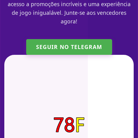
acesso a promoções incríveis e uma experiência
de jogo inigualável. Junte-se aos vencedores
agora!
SEGUIR NO TELEGRAM