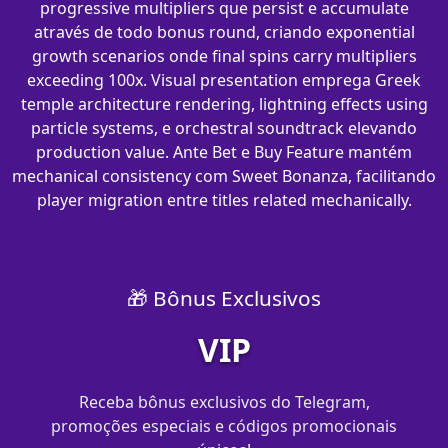
progressive multipliers que persist e accumulate
através de todo bonus round, criando exponential
growth scenarios onde final spins carry multipliers
exceeding 100x. Visual presentation emprega Greek
temple architecture rendering, lightning effects using
particle systems, e orchestral soundtrack elevando
production value. Ante Bet e Buy Feature mantém
mechanical consistency com Sweet Bonanza, facilitando
player migration entre titles related mechanically.
🎁 Bônus Exclusivos
VIP
Receba bônus exclusivos do Telegram,
promoções especiais e códigos promocionais