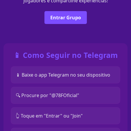
jogadores e compartilhe experiências!
Entrar Grupo
📱 Como Seguir no Telegram
📱 Baixe o app Telegram no seu dispositivo
🔍 Procure por "@78FOficial"
👆 Toque em "Entrar" ou "Join"