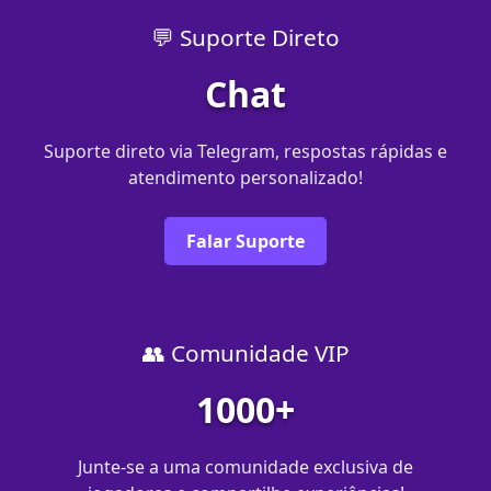
💬 Suporte Direto
Chat
Suporte direto via Telegram, respostas rápidas e
atendimento personalizado!
Falar Suporte
👥 Comunidade VIP
1000+
Junte-se a uma comunidade exclusiva de