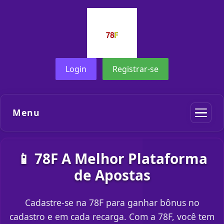
Login
Registrar-se
Menu
📱 78F A Melhor Plataforma
de Apostas
Cadastre-se na 78F para ganhar bônus no
cadastro e em cada recarga. Com a 78F, você tem