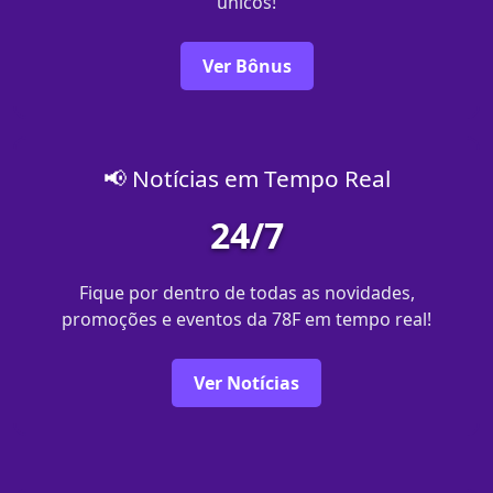
únicos!
Ver Bônus
📢 Notícias em Tempo Real
24/7
Fique por dentro de todas as novidades,
promoções e eventos da 78F em tempo real!
Ver Notícias