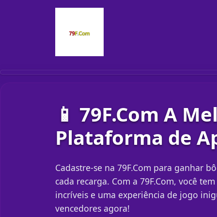
📱 79F.Com A Me
Plataforma de A
Cadastre-se na 79F.Com para ganhar bô
cada recarga. Com a 79F.Com, você tem
incríveis e uma experiência de jogo inig
vencedores agora!