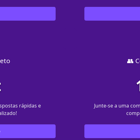
reto
👥 
t
espostas rápidas e
Junte-se a uma com
lizado!
compa
e