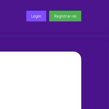
Login
Registrar-se