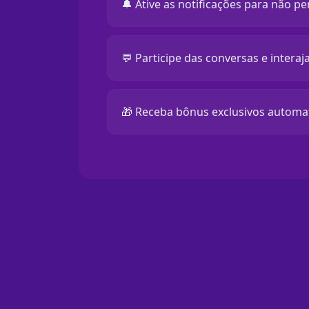
🔔 Ative as notificações para não p
💬 Participe das conversas e interaj
🎁 Receba bônus exclusivos autom