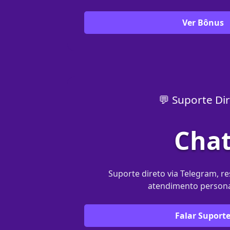
Ver Bônus
💬 Suporte Di
Cha
Suporte direto via Telegram, r
atendimento persona
Falar Suport