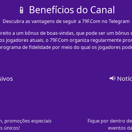
📱 Benefícios do Canal
Descubra as vantagens de seguir a 79F.Com no Telegram
ireito a um bônus de boas-vindas, que pode ser um bônus 
s os jogadores atuais, o 79F.Com organiza regularmente p
rograma de fidelidade por meio do qual os jogadores pode
sivos
📢 Notí
m, promoções especiais
Fique por dentro d
s únicos!
eventos d