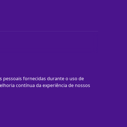
s pessoais fornecidas durante o uso de
elhoria contínua da experiência de nossos