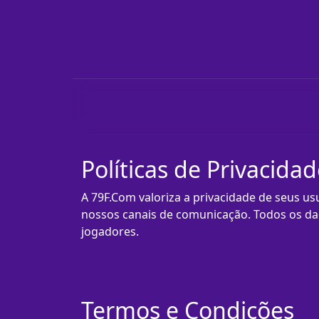
Políticas de Privacida
A 79F.Com valoriza a privacidade de seus u
nossos canais de comunicação. Todos os dad
jogadores.
Termos e Condições