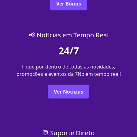
Ver Bônus
📢 Notícias em Tempo Real
24/7
Fique por dentro de todas as novidades,
promoções e eventos da 7Nb em tempo real!
Ver Notícias
💬 Suporte Direto