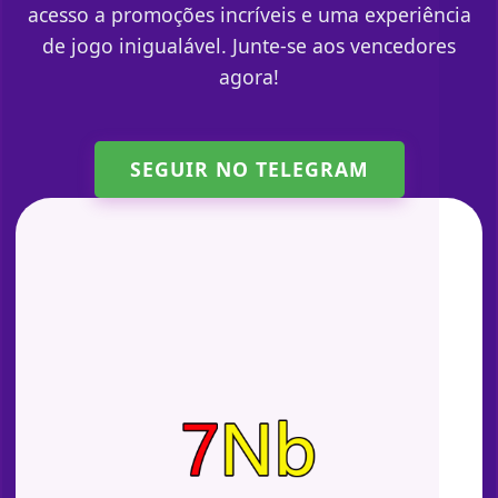
acesso a promoções incríveis e uma experiência
de jogo inigualável. Junte-se aos vencedores
agora!
SEGUIR NO TELEGRAM