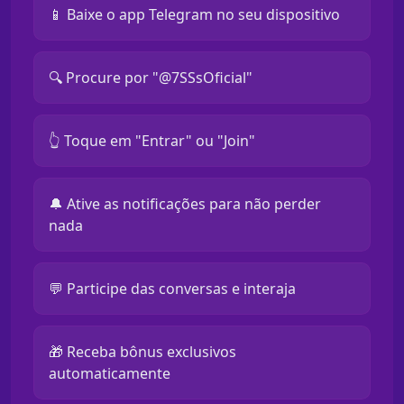
📱 Baixe o app Telegram no seu dispositivo
🔍 Procure por "@7SSsOficial"
👆 Toque em "Entrar" ou "Join"
🔔 Ative as notificações para não perder
nada
💬 Participe das conversas e interaja
🎁 Receba bônus exclusivos
automaticamente