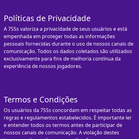
Políticas de Privacidade
A 7SSs valoriza a privacidade de seus usuários e está
empenhada em proteger todas as informações
pessoais fornecidas durante o uso de nossos canais de
comunicação. Todos os dados coletados são utilizados
exclusivamente para fins de melhoria contínua da
experiência de nossos jogadores.
Termos e Condições
Os usuários da 7SSs concordam em respeitar todas as
regras e regulamentos estabelecidos. É importante ler
e entender todos os termos antes de participar de
nossos canais de comunicação. A violação destes